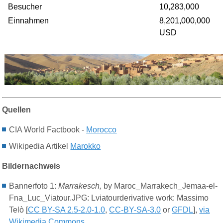
Besucher
10,283,000
Einnahmen
8,201,000,000
USD
Quellen
CIA World Factbook -
Morocco
Wikipedia Artikel
Marokko
Bildernachweis
Bannerfoto
1
:
Marrakesch,
by Maroc_Marrakech_Jemaa-el-
Fna_Luc_Viatour.JPG: Lviatourderivative work: Massimo
Telò [
CC BY-SA 2.5-2.0-1.0
,
CC-BY-SA-3.0
or
GFDL
],
via
Wikimedia Commons