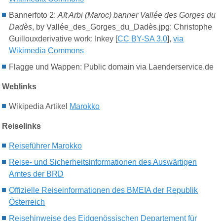
Bannerfoto 2:
Aït
Arbi (
Maroc)
banner
Vallée des
Gorges du
Dadès
, by
Vallée_des_Gorges_du_Dadès.jpg: Christophe
Guillouxderivative
work:
Inkey [
CC BY-SA 3.0
],
via
Wikimedia Commons
Flagge und Wappen: Public domain via Laenderservice.de
Weblinks
Wikipedia Artikel
Marokko
Reiselinks
Reiseführer Marokko
Reise- und Sicherheitsinformationen des Auswärtigen
Amtes der BRD
Offizielle Reiseinformationen des BMEIA der Republik
Österreich
Reisehinweise des Eidgenössischen Departement für