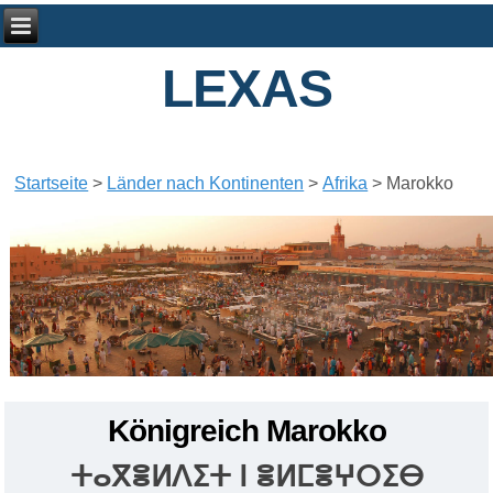
LEXAS
Startseite
>
Länder nach Kontinenten
>
Afrika
>
Marokko
Königreich Marokko
ⵜⴰⴳⴻⵍⴷⵉⵜ ⵏ ⴻⵍⵎⴻⵖⵔⵉⴱ