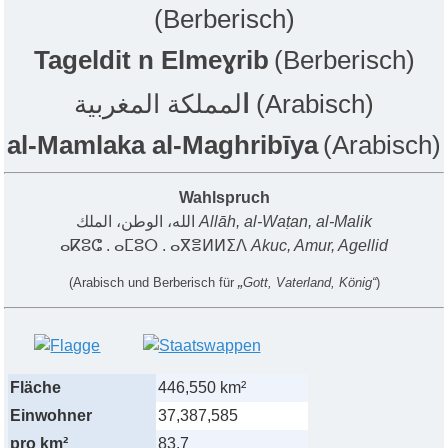
(Berberisch)
Tageldit n Elmeɣrib
(Berberisch)
لمملكة المغربية (Arabisch)
ا
al-Mamlaka al-Maghribīya
(Arabisch)
Wahlspruch
الله، الوطن، الملك
Allāh, al-Waṭan, al-Malik
ⴰⴽⵓⵛ . ⴰⵎⵓⵔ . ⴰⴳⴻⵍⵍⵉⴷ
Akuc, Amur, Agellid
„
(
Arabisch und Berberisch für
Gott, Vaterland, König“
)
Fläche
446,550 km²
Einwohner
37,387,585
pro km²
83.7