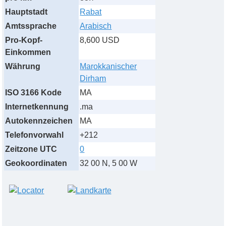
Hauptstadt
Rabat
Amtssprache
Arabisch
Pro-Kopf-
8,600 USD
Einkommen
Währung
Marokkanischer
Dirham
ISO 3166 Kode
MA
Internetkennung
.ma
Autokennzeichen
MA
Telefonvorwahl
+212
Zeitzone UTC
0
Geokoordinaten
32 00 N, 5 00 W