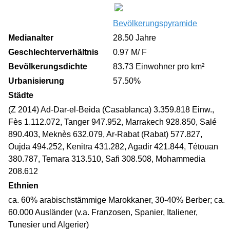
Bevölkerungspyramide
Medianalter
28.50 Jahre
Geschlechterverhältnis
0.97 M/ F
Bevölkerungsdichte
83.73 Einwohner pro km²
Urbanisierung
57.50%
Städte
(Z 2014) Ad-Dar-el-Beida (Casablanca) 3.359.818 Einw.,
Fès 1.112.072, Tanger 947.952, Marrakech 928.850, Salé
890.403, Meknès 632.079, Ar-Rabat (Rabat) 577.827,
Oujda 494.252, Kenitra 431.282, Agadir 421.844, Tétouan
380.787, Temara 313.510, Safi 308.508, Mohammedia
208.612
Ethnien
ca. 60% arabischstämmige Marokkaner, 30-40% Berber; ca.
60.000 Ausländer (v.a. Franzosen, Spanier, Italiener,
Tunesier und Algerier)