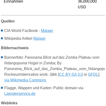
Einnahmen
36,000,000
USD
Quellen
CIA World Factbook -
Malawi
Wikipedia Artikel
Malawi
Bildernachweis
Bannerfoto:
Panorama
Blick auf das
Zomba Plateau
vom
Ndangopuma
Hügel in
Zomba
; By
Panorama_Blick_auf_das_Zomba_Plateau_vom_Ndangopu
Rockwurmderivative work:
Jjtkk [
CC BY-SA 3.0
or
GFDL
],
via Wikimedia Commons
Flagge, Wappen und Karten: Public domain via
Laenderservice.de
Weblinks