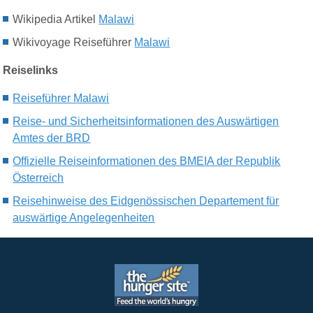
Wikipedia Artikel
Malawi
Wikivoyage
Reiseführer
Malawi
Reiselinks
Reiseführer Malawi
Reise- und Sicherheitsinformationen des Auswärtigen
Amtes der BRD
Offizielle Reiseinformationen des BMEIA der Republik
Österreich
Reisehinweise des Eidgenössischen Departement für
auswärtige Angelegenheiten