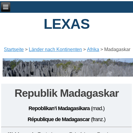
LEXAS
Startseite
>
Länder nach Kontinenten
>
Afrika
>
Madagaskar
Republik Madagaskar
Repoblikan’i Madagasikara
(mad.)
République de Madagascar
(franz.)