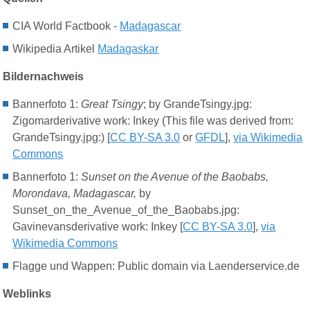
CIA World Factbook -
Madagascar
Wikipedia Artikel
Madagaskar
Bildernachweis
Bannerfoto
1
:
Great Tsingy
; by GrandeTsingy.jpg:
Zigomarderivative work: Inkey (This file was derived from:
GrandeTsingy.jpg:) [
CC BY-SA 3.0
or
GFDL
],
via Wikimedia
Commons
Bannerfoto
1
:
Sunset on the Avenue of the Baobabs,
Morondava, Madagascar,
by
Sunset_on_the_Avenue_of_the_Baobabs.jpg:
Gavinevansderivative work: Inkey [
CC BY-SA 3.0
],
via
Wikimedia Commons
Flagge und Wappen: Public domain via Laenderservice.de
Weblinks