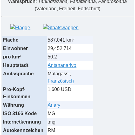
Wahlspruch
:
Tanindrazana, Fahafahana, Fandrosoana
(Vaterland, Freiheit, Fortschritt)
Fläche
587,041 km²
Einwohner
29,452,714
pro km²
50.2
Hauptstadt
Antananarivo
Amtssprache
Malagassi,
Französisch
Pro-Kopf-
1,600 USD
Einkommen
Währung
Ariary
ISO 3166 Kode
MG
Internetkennung
.mg
Autokennzeichen
RM