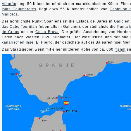
Alborán
liegt 50 Kilometer nördlich der marokkanischen Küste. Eine 
Islas Columbretes
, liegt etwa 55 Kilometer östlich von
Castellón 
Mallorca
.
Der nördlichste Punkt Spaniens ist die Estaca de Bares in
Galicien
das
Cabo Touriñán
(ebenfalls in Galicien), der südlichste die
Punta 
de Creus
an der
Costa Brava
. Die größte Ausdehnung von Norden
Osten nach Westen 1020 Kilometer. Der westlichste und der südl
kanarischen Insel
El Hierro
, der östlichste auf der Baleareninsel
Men
Das Staatsgebiet weist mit einer mittleren Höhe von ca.
660
msnm
ei