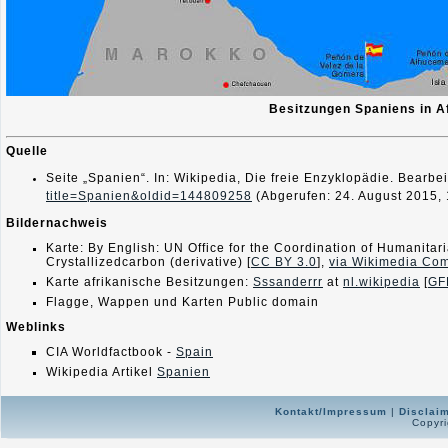
Besitzungen Spaniens in A
Quelle
Seite „Spanien“. In: Wikipedia, Die freie Enzyklopädie. Bearb
title=Spanien&oldid=144809258
(Abgerufen: 24. August 2015,
Bildernachweis
Karte: By English: UN Office for the Coordination of Humanitari
Crystallizedcarbon (derivative) [
CC BY 3.0
],
via Wikimedia Co
Karte afrikanische Besitzungen:
Sssanderrr
at
nl.wikipedia
[
GF
Flagge, Wappen und Karten Public domain
Weblinks
CIA Worldfactbook -
Spain
Wikipedia Artikel
Spanien
Kontakt/Impressum
|
Disclai
Copyri