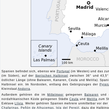
Spanien befindet sich, ebenso wie
Portugal
(im Westen) und das z
(im Süden), auf der
Iberischen Halbinsel
zwischen 36° und 43,5° 
östlicher Länge (ohne Balearen, Kanaren, Ceuta und Melilla). Span
Halbinsel ein. Im Nordosten, entlang des Gebirgszuges der
Pyren
Kleinstaat
Andorra
.
Außerdem gehören die im
Mittelmeer
gelegenen
Balearen
und 
nordafrikanischen Küste gelegenen Städte
Ceuta
und
Melilla
zum Sta
Exklave
Llívia
. Weiter gehören Spanien mehrere unmittelbar vor de
Chafarinas
,
Peñón de Alhucemas
,
Isla del Perejil
, dazu die Halbin