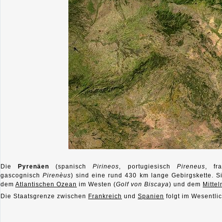
Die
Pyrenäen
(spanisch
Pirineos
, portugiesisch
Pireneus
, fr
gascognisch
Pirenèus
) sind eine rund 430 km lange Gebirgskette. S
dem
Atlantischen Ozean
im Westen (
Golf von Biscaya
) und dem
Mitte
Die Staatsgrenze zwischen
Frankreich
und
Spanien
folgt im Wesentli