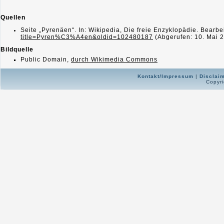
Quellen
Seite „Pyrenäen“. In: Wikipedia, Die freie Enzyklopädie. Bearb
title=Pyren%C3%A4en&oldid=102480187
(Abgerufen: 10. Mai 
Bildquelle
Public Domain,
durch Wikimedia Commons
Kontakt/Impressum
|
Disclai
Copyri