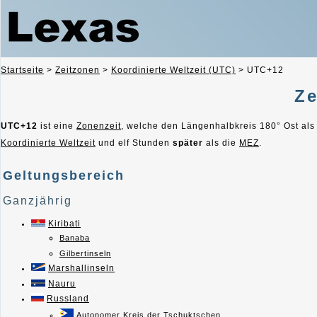
Startseite
>
Zeitzonen
>
Koordinierte Weltzeit (UTC)
>
UTC+12
Ze
UTC+12
ist eine
Zonenzeit
, welche den Längenhalbkreis 180° Ost als
Koordinierte Weltzeit
und elf Stunden
später
als die
MEZ
.
Geltungsbereich
Ganzjährig
Kiribati
Banaba
Gilbertinseln
Marshallinseln
Nauru
Russland
Autonomer Kreis der Tschuktschen