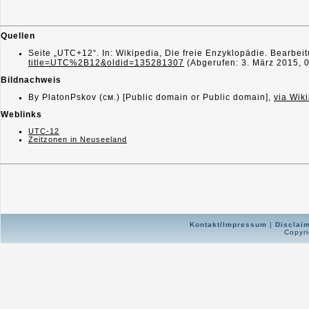
Quellen
Seite „UTC+12“. In: Wikipedia, Die freie Enzyklopädie. Bearbe
title=UTC%2B12&oldid=135281307
(Abgerufen: 3. März 2015, 
Bildnachweis
By PlatonPskov (см.) [Public domain or Public domain],
via Wi
Weblinks
UTC-12
Zeitzonen in Neuseeland
Kontakt/Impressum
|
Disclai
Copyri