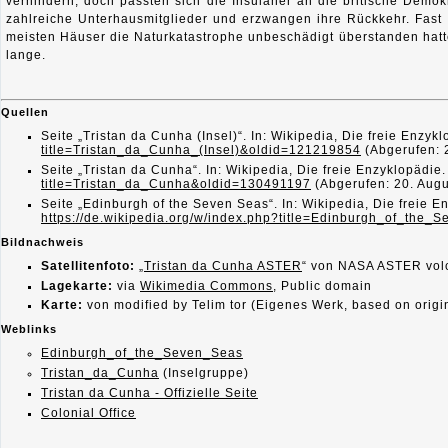
verhindern, doch passten sich die Insulaner an die britische Demokra
zahlreiche Unterhausmitglieder und erzwangen ihre Rückkehr. Fast 
meisten Häuser die Naturkatastrophe unbeschädigt überstanden hatt
lange.
Quellen
Seite „Tristan da Cunha (Insel)“. In: Wikipedia, Die freie Enz
title=Tristan_da_Cunha_(Insel)&oldid=121219854
(Abgerufen: 
Seite „Tristan da Cunha“. In: Wikipedia, Die freie Enzyklopädi
title=Tristan_da_Cunha&oldid=130491197
(Abgerufen: 20. Augu
Seite „Edinburgh of the Seven Seas“. In: Wikipedia, Die freie 
https://de.wikipedia.org/w/index.php?title=Edinburgh_of_the
Bildnachweis
Satellitenfoto:
„
Tristan da Cunha ASTER
“ von NASA ASTER volc
Lagekarte:
via
Wikimedia Commons
, Public domain
Karte:
von modified by Telim tor (Eigenes Werk, based on origi
Weblinks
Edinburgh_of_the_Seven_Seas
Tristan_da_Cunha
(Inselgruppe)
Tristan da Cunha - Offizielle Seite
Colonial Office