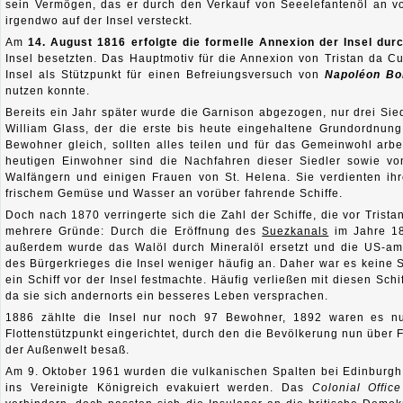
sein Vermögen, das er durch den Verkauf von Seeelefantenöl an vo
irgendwo auf der Insel versteckt.
Am
14. August 1816 erfolgte die formelle Annexion der Insel dur
Insel besetzten. Das Hauptmotiv für die Annexion von Tristan da C
Insel als Stützpunkt für einen Befreiungsversuch von
Napoléon Bo
nutzen konnte.
Bereits ein Jahr später wurde die Garnison abgezogen, nur drei Sied
William Glass, der die erste bis heute eingehaltene Grundordnung 
Bewohner gleich, sollten alles teilen und für das Gemeinwohl arbe
heutigen Einwohner sind die Nachfahren dieser Siedler sowie vo
Walfängern und einigen Frauen von St. Helena. Sie verdienten ih
frischem Gemüse und Wasser an vorüber fahrende Schiffe.
Doch nach 1870 verringerte sich die Zahl der Schiffe, die vor Trista
mehrere Gründe: Durch die Eröffnung des
Suezkanals
im Jahre 186
außerdem wurde das Walöl durch Mineralöl ersetzt und die US-ame
des Bürgerkrieges die Insel weniger häufig an. Daher war es keine S
ein Schiff vor der Insel festmachte. Häufig verließen mit diesen Sch
da sie sich andernorts ein besseres Leben versprachen.
1886 zählte die Insel nur noch 97 Bewohner, 1892 waren es nu
Flottenstützpunkt eingerichtet, durch den die Bevölkerung nun über
der Außenwelt besaß.
Am 9. Oktober 1961 wurden die vulkanischen Spalten bei Edinburgh 
ins Vereinigte Königreich evakuiert werden. Das
Colonial Office