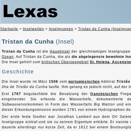
Startseite
>
Inselwelten
>
Inselgruppen
>
Tristan da Cunha (Inselgrup
Tristan da Cunha
(Insel)
Tristan da Cunha
ist die
Hauptinsel
der gleichnamigen Inselgrupp
Ozean
. Auf Tristan da Cunha, die als
die abgelegenste bewohnte Ins
Die Insel gehört zum
britischen Überseegebiet
St. Helena, Ascensio
Geschichte
Die Insel wurde im März
1506
vom
portugiesischen
Admiral
Tristã
Ilha de Tristão da Cunha
taufte. Ihm gelang es jedoch nicht, auf der I
Erst
1767
begutachtete die Besatzung der
französischen
Frega
eingehender. Sie erfasste die Wassertiefe, dokumentierte 
Süßwasservorkommen in Form des Wasserfalls
Big Watron
und ein
dieser Erkundungsmission wurden 1781 von einem Hydrographen d
Der erste feste Siedler war Jonathan Lambert aus dem Ort Sale
Inselgruppe eintraf und sie zu seinem Eigentum erklärte. Er nannte
dauerte allerdings nur kurze Zeit, da er 1812 bei einem Bootsung