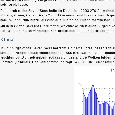
Westlich von Edinburgh liegt das Delta des
Hottentot Gulch
, durch da
solcher Abflüsse.
Edinburgh of the Seven Seas hatte im Dezember 2003 276 Einwohner. 
Rogers, Green, Hagan, Repetto
und
Lavarello
sind historischen Ursp
kam im Jahr 1986 hinzu, als eine aus Tristan da Cunha stammende Frau
Mit dem
British Overseas Territories Act 2002
wurden allen Bürgern vo
Formalitäten in das Vereinigte Königreich einreisen und dort leben un
Klima
In Edinburgh of the Seven Seas herrscht ein gemäßigtes, ozeanisch a
jährliche Niederschlagsmenge beträgt 1655 mm. Das Klima in Edinbur
feuchten Luft Auftrieb geben, sodass sich beständige Wolken bilden. 
Sommer (Februar). Das Jahresmittel beträgt 14,6 °C. Die Temperaturen