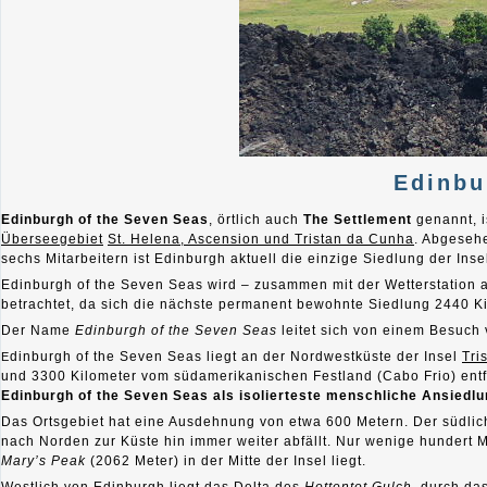
Edinbu
Edinburgh of the Seven Seas
, örtlich auch
The Settlement
genannt, i
Überseegebiet
St. Helena, Ascension und Tristan da Cunha
. Abgeseh
sechs Mitarbeitern ist Edinburgh aktuell die einzige Siedlung der Ins
Edinburgh of the Seven Seas wird – zusammen mit der Wetterstation au
betrachtet, da sich die nächste permanent bewohnte Siedlung 2440 Ki
Der Name
Edinburgh of the Seven Seas
leitet sich von einem Besuch
dinburgh of the Seven Seas liegt an der Nordwestküste der Insel
Tri
E
und 3300 Kilometer vom südamerikanischen Festland (Cabo Frio) entf
Edinburgh of the Seven Seas als isolierteste menschliche Ansiedlu
Das Ortsgebiet hat eine Ausdehnung von etwa 600 Metern. Der südlic
nach Norden zur Küste hin immer weiter abfällt. Nur wenige hundert
Mary’s Peak
(2062 Meter) in der Mitte der Insel liegt.