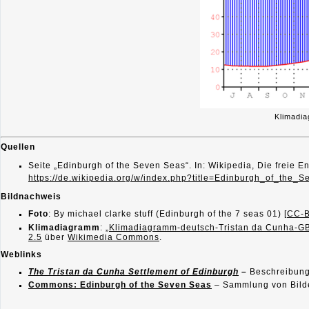
Klimadi
Quellen
Seite „Edinburgh of the Seven Seas“. In: Wikipedia, Die freie 
https://de.wikipedia.org/w/index.php?title=Edinburgh_of_the
Bildnachweis
Foto
: By michael clarke stuff (Edinburgh of the 7 seas 01) [
CC-B
Klimadiagramm
: „
Klimadiagramm-deutsch-Tristan da Cunha-G
2.5
über
Wikimedia Commons
.
Weblinks
The Tristan da Cunha Settlement of Edinburgh
–
Beschreibung
Commons: Edinburgh of the Seven Seas
– Sammlung von Bilde