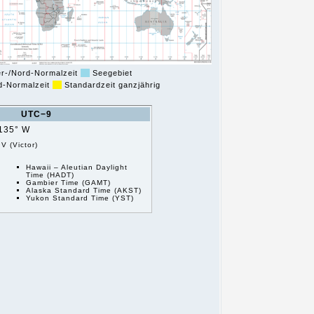
-/Nord-Normalzeit
Seegebiet
d-Normalzeit
Standardzeit ganzjährig
UTC−9
135° W
V (Victor)
Hawaii – Aleutian Daylight
Time (HADT)
Gambier Time (GAMT)
Alaska Standard Time (AKST)
Yukon Standard Time (YST)