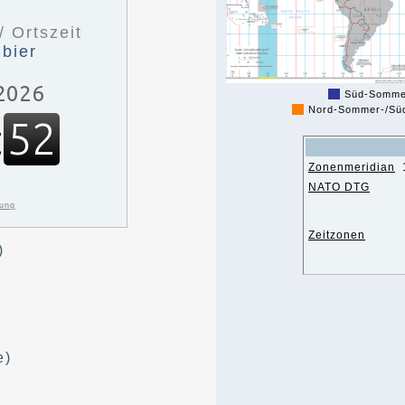
/ Ortszeit
bier
Süd-Sommer
Nord-Sommer-/Sü
Zonenmeridian
NATO DTG
bung
Zeitzonen
)
e)