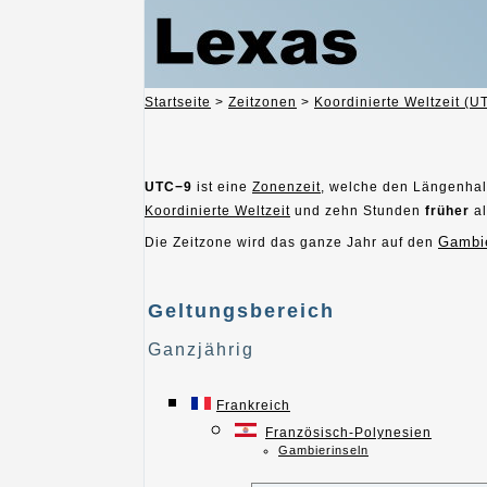
Startseite
>
Zeitzonen
>
Koordinierte Weltzeit (U
UTC−9
ist eine
Zonenzeit
, welche den Längenhal
Koordinierte Weltzeit
und zehn Stunden
früher
al
Gambie
Die Zeitzone wird das ganze Jahr auf den
Geltungsbereich
Ganzjährig
Frankreich
Französisch-Polynesien
Gambierinseln