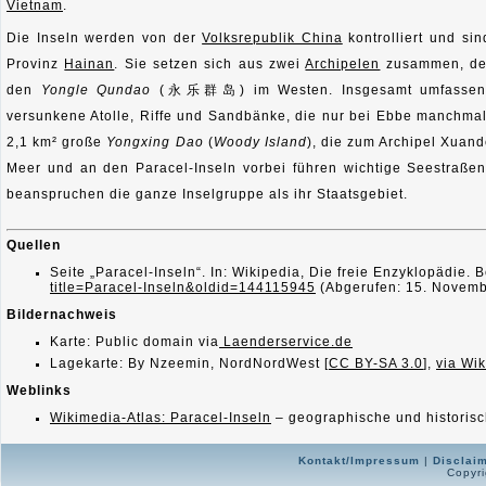
Vietnam
.
Die Inseln werden von der
Volksrepublik China
kontrolliert und sin
Provinz
Hainan
. Sie setzen sich aus zwei
Archipelen
zusammen, d
den
Yongle Qundao
(永乐群岛) im Westen. Insgesamt umfassen si
versunkene Atolle, Riffe und Sandbänke, die nur bei Ebbe manchmal k
2,1 km² große
Yongxing Dao
(
Woody Island
), die zum Archipel Xuan
Meer und an den Paracel-Inseln vorbei führen wichtige Seestraße
beanspruchen die ganze Inselgruppe als ihr Staatsgebiet.
Quellen
Seite „Paracel-Inseln“. In: Wikipedia, Die freie Enzyklopädie.
title=Paracel-Inseln&oldid=144115945
(Abgerufen: 15. Novemb
Bildernachweis
Karte: Public domain via
Laenderservice.de
Lagekarte: By Nzeemin, NordNordWest [
CC BY-SA 3.0
],
via Wi
Weblinks
Wikimedia-Atlas: Paracel-Inseln
– geographische und historisc
Kontakt/Impressum
|
Disclai
Copyri