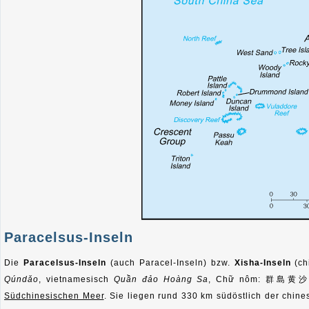
Paracelsus-Inseln
Die
Paracelsus-Inseln
(auch Paracel-Inseln) bzw.
Xisha-Inseln
(ch
Qúndǎo
, vietnamesisch
Quần đảo Hoàng Sa
, Chữ nôm:
群島黄
Südchinesischen Meer
. Sie liegen rund 330 km südöstlich der chine