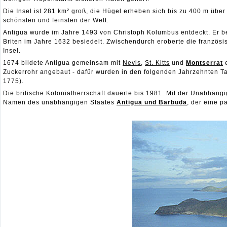
Die Insel ist 281 km² groß, die Hügel erheben sich bis zu 400 m übe
schönsten und feinsten der Welt.
Antigua wurde im Jahre 1493 von Christoph Kolumbus entdeckt. Er b
Briten im Jahre 1632 besiedelt. Zwischendurch eroberte die franzö
Insel.
1674 bildete Antigua gemeinsam mit
Nevis
,
St. Kitts
und
Montserrat
e
Zuckerrohr angebaut - dafür wurden in den folgenden Jahrzehnten Tau
1775).
Die britische Kolonialherrschaft dauerte bis 1981. Mit der Unabhän
Namen des unabhängigen Staates
Antigua und Barbuda
, der eine p