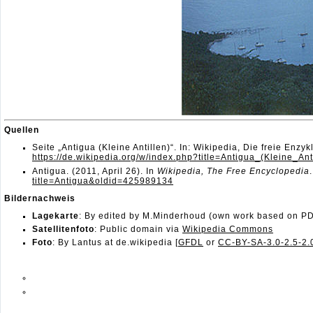
Quellen
Seite „Antigua (Kleine Antillen)“. In: Wikipedia, Die freie En
https://de.wikipedia.org/w/index.php?title=Antigua_(Kleine_A
Antigua. (2011, April 26). In
Wikipedia, The Free Encyclopedia
title=Antigua&oldid=425989134
Bildernachweis
Lagekarte
: By edited by M.Minderhoud (own work based on PD
Satellitenfoto
:
Public domain via
Wikipedia Commons
Foto
:
By Lantus at de.wikipedia [
GFDL
or
CC-BY-SA-3.0-2.5-2.