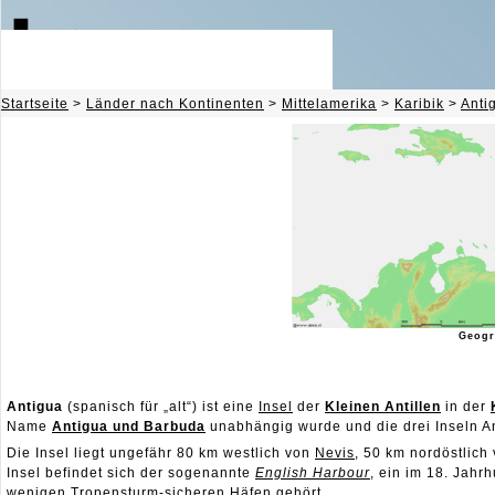
Startseite
>
Länder nach Kontinenten
>
Mittelamerika
>
Karibik
>
Anti
Geogr
Antigua
(spanisch für „alt“) ist eine
Insel
der
Kleinen Antillen
in der
Name
Antigua und Barbuda
unabhängig wurde und die drei Inseln A
Die Insel liegt ungefähr 80 km westlich von
Nevis
, 50 km nordöstlich
Insel befindet sich der sogenannte
English Harbour
, ein im 18. Jahr
wenigen Tropensturm-sicheren Häfen gehört.