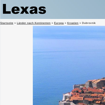
Startseite
>
Länder nach Kontinenten
>
Europa
>
Kroatien
>
Dubrovnik