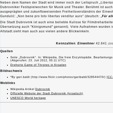
Neben dem Namen der Stadt wird immer noch der Leitspruch
„Liberta
Dubrovniker Festspielwochen für Musik und Theater. Berühmt ist auch
ausgeprägten und zukunftsweisenden Freiheitsverständnis der Einwoh
Gundulić:
„Non bene pro toto libertas venditur auro“
(deutsch: „
Für al
Die Stadt Dubrovnik ist auch eine beliebte Kulisse für Filmdreharbeite
Übersetzung auch "Königsmund" genannt). Viele Aufnahmen wurden i
Altstadt.sieht man auch aus vielen andere Blickwinkeln.
Kennzahlen
:
Einwohner
42.641
(20
Quellen
Seite „Dubrovnik“. In: Wikipedia, Die freie Enzyklopädie. Bearbeitung
(Abgerufen: 23. Juli 2012, 05:11 UTC)
Drehorte Game of Thrones in Kroatien
Bildnachweis
*By gari.baldi (http://www.flickr.com/photos/garibaldi/328544470/) [
CC-
Weblinks
Wikipedia Artikel
Dubrovnik
Offizielle Website der Stadt Dubrovnik (kroatisch)
UNESCO World heritage