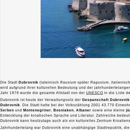
Die Stadt
Dubrovnik
(lateinisch
Rausium
später
Ragusium
, italienis
wird aufgrund ihrer kulturellen Bedeutung und der jahrhundertelangen 
Jahr 1979 wurde die gesamte Altstadt von der
UNESCO
in die Liste d
Dubrovnik ist heute der Verwaltungssitz der
Gespanschaft Dubrovnik
Dubrovnik
. Die Stadt hatte bei der Volkszählung 2001 43.770 Einwoh
Serben
und
Montenegriner
,
Bosniaken
,
Albaner
sowie eine kleine
jü
Entwicklung der kroatischen Sprache und Literatur. Zahlreiche bedeut
Dubrovnik kann heutzutage auch als ein kulturelles Zentrum Kroatien
Jahrhundertelang war Dubrovnik eine unabhängige Stadtrepublik, di