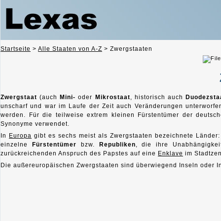
Startseite
>
Alle Staaten von A-Z
>
Zwergstaaten
Zwergstaat
(auch
Mini-
oder
Mikrostaat
, historisch auch
Duodezsta
unscharf und war im Laufe der Zeit auch Veränderungen unterworfe
werden. Für die teilweise extrem kleinen Fürstentümer der deut
Synonyme verwendet.
In
Europa
gibt es sechs meist als Zwergstaaten bezeichnete Länder
einzelne
Fürstentümer
bzw.
Republiken
, die ihre Unabhängigke
zurückreichenden Anspruch des Papstes auf eine
Enklave
im Stadtze
Die außereuropäischen Zwergstaaten sind überwiegend Inseln oder I