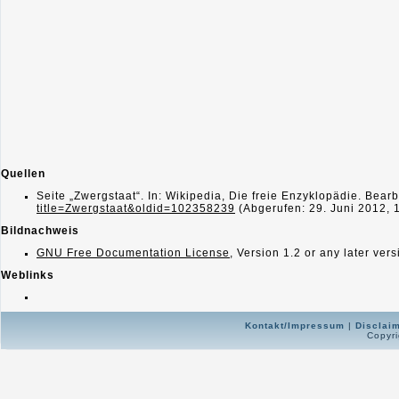
Quellen
Seite „Zwergstaat“. In: Wikipedia, Die freie Enzyklopädie. Bea
title=Zwergstaat&oldid=102358239
(Abgerufen: 29. Juni 2012, 
Bildnachweis
GNU Free Documentation License
, Version 1.2 or any later vers
Weblinks
Kontakt/Impressum
|
Disclai
Copyri