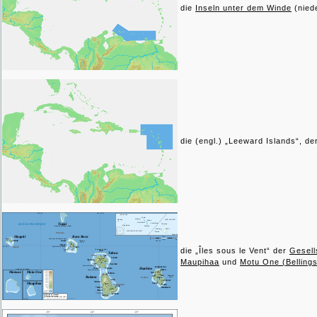
die
Inseln unter dem Winde
(niede
die (engl.) „Leeward Islands“, de
die „Îles sous le Vent“ der
Gesell
Maupihaa
und
Motu One (Belling