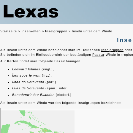
Startseite
>
Inselwelten
>
Inselgruppen
>
Inseln unter dem Winde
Inse
Als Inseln unter dem Winde
bezeichnet man im Deutschen
Inselgru
ppen
oder 
Sie befinden sich im Einflussbereich der beständigen
Passat
-Winde in tropis
Auf Karten findet man folgende Bezeichnungen:
Leeward Islands
(engl.),
Îles sous le vent
(frz.),
Ilhas do Sotavento
(port.)
Islas de Sotavento
(span.) oder
Benedenwindse Eilanden
(niederl.)
Als Inseln unter dem Winde werden folgende Inselgruppen bezeichnet: