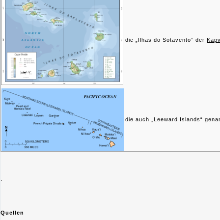
die „Ilhas do Sotavento“ der
Kap
die auch „Leeward Islands“ gen
.
Quellen