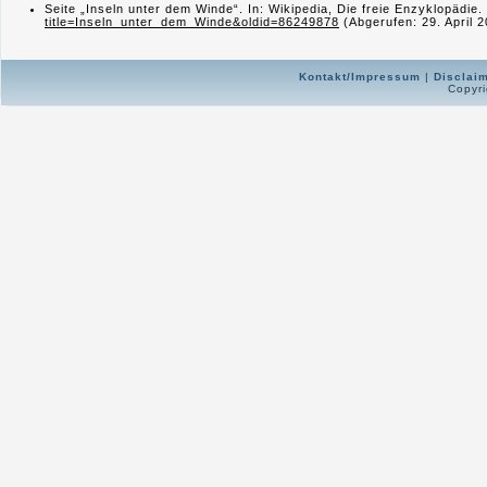
Seite „Inseln unter dem Winde“. In: Wikipedia, Die freie Enzyklopädi
title=Inseln_unter_dem_Winde&oldid=86249878
(Abgerufen: 29. April 
Kontakt/Impressum
|
Disclai
Copyri