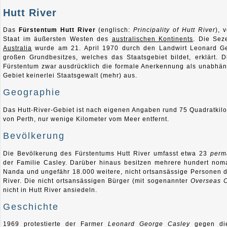
Hutt River
Das
Fürstentum Hutt River
(englisch:
Principality of Hutt River
), 
Staat im äußersten Westen des
australischen Kontinents
. Die Sez
Australia
wurde am 21. April 1970 durch den Landwirt Leonard G
großen Grundbesitzes, welches das Staatsgebiet bildet, erklärt. 
Fürstentum zwar ausdrücklich die formale Anerkennung als unabhäng
Gebiet keinerlei Staatsgewalt (mehr) aus.
Geographie
Das Hutt-River-Gebiet ist nach eigenen Angaben rund 75 Quadratkilo
von Perth, nur wenige Kilometer vom Meer entfernt.
Bevölkerung
Die Bevölkerung des Fürstentums Hutt River umfasst etwa 23
perm
der Familie Casley. Darüber hinaus besitzen mehrere hundert no
Nanda und ungefähr 18.000 weitere, nicht ortsansässige Personen d
River. Die nicht ortsansässigen Bürger (mit sogenannter
Overseas C
nicht in Hutt River ansiedeln.
Geschichte
1969 protestierte der Farmer
Leonard George Casley
gegen die