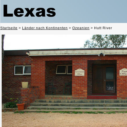
Startseite
>
Länder nach Kontinenten
>
Ozeanien
>
Hutt River