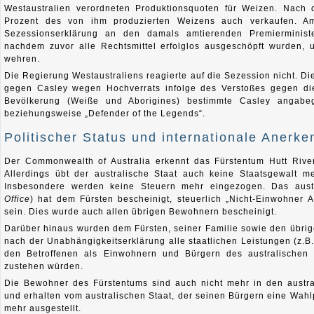
Westaustralien verordneten Produktionsquoten für Weizen. Nach 
Prozent des von ihm produzierten Weizens auch verkaufen. A
Sezessionserklärung an den damals amtierenden Premierminist
nachdem zuvor alle Rechtsmittel erfolglos ausgeschöpft wurden,
wehren.
Die Regierung Westaustraliens reagierte auf die Sezession nicht. D
gegen Casley wegen Hochverrats infolge des Verstoßes gegen die te
Bevölkerung (Weiße und Aborigines) bestimmte Casley angabe
beziehungsweise „Defender of the Legends“.
Politischer Status und internationale Anerk
Der Commonwealth of Australia erkennt das Fürstentum Hutt River
Allerdings übt der australische Staat auch keine Staatsgewalt 
Insbesondere werden keine Steuern mehr eingezogen. Das austr
Office
) hat dem Fürsten bescheinigt, steuerlich „Nicht-Einwohner Au
sein. Dies wurde auch allen übrigen Bewohnern bescheinigt.
Darüber hinaus wurden dem Fürsten, seiner Familie sowie den übri
nach der Unabhängigkeitserklärung alle staatlichen Leistungen (z.B
den Betroffenen als Einwohnern und Bürgern des australischen 
zustehen würden.
Die Bewohner des Fürstentums sind auch nicht mehr in den austra
und erhalten vom australischen Staat, der seinen Bürgern eine Wahl
mehr ausgestellt.