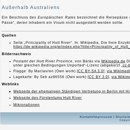
Außerhalb Australiens
Ein Beschluss des
Europäischen Rates
bezeichnet die Reisepässe d
Pässe“, deren Inhabern ein Visum nicht ausgestellt werden sollte.
Quellen
Seite „Principality of Hutt River“. In: Wikipedia, Die freie E
https://de.wikipedia.org/w/index.php?title=Principality_of_Hu
Bildernachweis
Postamt der Hutt River Province
, von Bäräs via
Wikipedia.de
.
D
unter gleichen Bedingungen Unported“-Lizenz (abgekürzt „
cc-
Flagge: By Maclauren (Own work) [
CC BY-SA 3.0
],
via Wikime
Lagekarte: By Seb az86556 (Own work) [
CC BY 3.0
],
via Wiki
Weblinks
Webseite der ehemaligen Ständigen Vertretung in Berlin mit Hi
Webseite des Fürstentums Hutt River
Mikronationen
Kontakt/Impressum
|
Disclai
Copyri