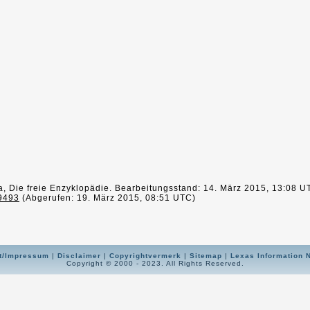
a, Die freie Enzyklopädie. Bearbeitungsstand: 14. März 2015, 13:08 
9493
(Abgerufen: 19. März 2015, 08:51 UTC)
t/Impressum
|
Disclaimer
|
Copyrightvermerk
|
Sitemap
|
Lexas Information 
Copyright © 2000 - 2023. All Rights Reserved.