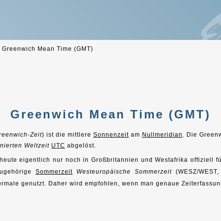
>
Greenwich Mean Time (GMT)
Greenwich Mean Time (GMT)
Greenwich-Zeit
) ist die mittlere
Sonnenzeit
am
Nullmeridian
. Die Green
nierten Weltzeit
UTC
abgelöst.
te eigentlich nur noch in Großbritannien und Westafrika offiziell f
zugehörige
Sommerzeit
Westeuropäische Sommerzeit
(WESZ/WEST, U
normale genutzt. Daher wird empfohlen, wenn man genaue Zeiterfassun