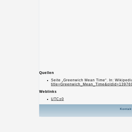
Quellen
Seite „Greenwich Mean Time“. In: Wikipedi
title=Greenwich_Mean_Time&oldid=13976
Weblinks
UTC±0
Kontak