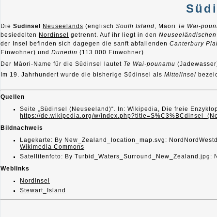
Südi
Die
Südinsel
Neuseelands
(englisch
South Island
, Māori
Te Wai-pou
besiedelten
Nordinsel
getrennt. Auf ihr liegt in den
Neuseeländischen
der Insel befinden sich dagegen die sanft abfallenden
Canterbury Pla
Einwohner) und
Dunedin
(113.000 Einwohner).
Der Māori-Name für die Südinsel lautet
Te Wai-pounamu
(Jadewasser
Im 19. Jahrhundert wurde die bisherige Südinsel als
Mittelinsel
bezeic
Quellen
Seite „Südinsel (Neuseeland)“. In: Wikipedia, Die freie Enzyk
https://de.wikipedia.org/w/index.php?title=S%C3%BCdinsel_(
Bildnachweis
Lagekarte: By New_Zealand_location_map.svg: NordNordWestd
Wikimedia Commons
Satellitenfoto: By Turbid_Waters_Surround_New_Zealand.jpg: N
Weblinks
Nordinsel
Stewart_Island