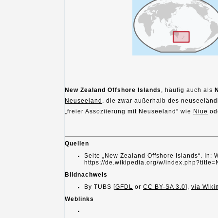
New Zealand Offshore Islands
, häufig auch als
N
Neuseeland
, die zwar außerhalb des neuseeländ
„freier Assoziierung mit Neuseeland“ wie
Niue
od
Quellen
Seite „New Zealand Offshore Islands“. In:
https://de.wikipedia.org/w/index.php?tit
Bildnachweis
By TUBS [
GFDL
or
CC BY-SA 3.0
],
via Wik
Weblinks