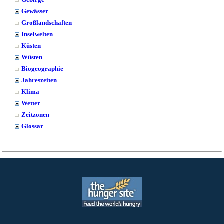
Gewässer
Großlandschaften
Inselwelten
Küsten
Wüsten
Biogeographie
Jahreszeiten
Klima
Wetter
Zeitzonen
Glossar