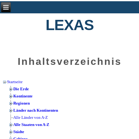
LEXAS
Inhaltsverzeichnis
Startseite
Die Erde
Kontinente
Regionen
Länder nach Kontinenten
Alle Länder von A-Z
Alle Staaten von A-Z
Städte
Gebirge