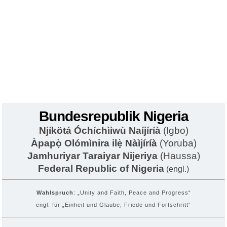
Bundesrepublik Nigeria
Njíkötá Óchíchìiwù Naíjíríà
(Igbo)
Àpapọ̀ Olómìnira ilẹ̀ Nàìjíríà
(Yoruba)
Jamhuriyar Taraiyar Nijeriya
(Haussa)
Federal Republic of Nigeria
(engl.)
Wahlspruch
: „Unity and Faith, Peace and Progress“
engl. für „Einheit und Glaube, Friede und Fortschritt“