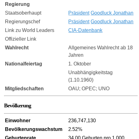
Regierung
Staatsoberhaupt
Präsident
Goodluck Jonathan
Regierungschef
Präsident
Goodluck Jonathan
Link zu World Leaders
CIA-Datenbank
Offizieller Link
Wahlrecht
Allgemeines Wahlrecht ab 18
Jahren
Nationalfeiertag
1. Oktober
Unabhängigkeitstag
(1.10.1960)
Mitgliedschaften
OAU; OPEC; UNO
Bevölkerung
Einwohner
236,747,130
Bevölkerungswachstum
2.52%
Geburtenrate
34.00 Geburten pro 1.000