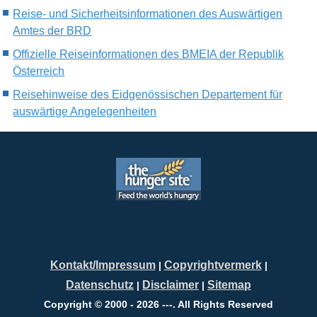
Reise- und Sicherheitsinformationen des Auswärtigen
Amtes der BRD
Offizielle Reiseinformationen des BMEIA der Republik
Österreich
Reisehinweise des Eidgenössischen Departement für
auswärtige Angelegenheiten
Kontakt/Impressum
Copyrightvermerk
|
|
Datenschutz
Disclaimer
Sitemap
|
|
Copyright © 2000 - 2026 ---. All Rights Reserved