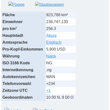
Fläche
923,768 km²
Einwohner
236,747,130
pro km²
256.3
Hauptstadt
Abuja
Amtssprache
Englisch
Pro-Kopf-Einkommen
5,900 USD
Währung
Naira
ISO 3166 Kode
NG
Internetkennung
.ng
Autokennzeichen
WAN
Telefonvorwahl
+234
Zeitzone UTC
+1
Geokoordinaten
10 00 N, 8 00 O